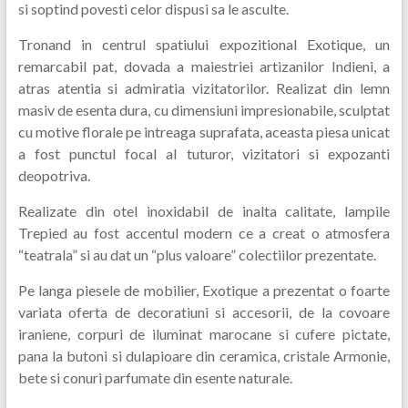
si soptind povesti celor dispusi sa le asculte.
Tronand in centrul spatiului expozitional Exotique, un
remarcabil pat, dovada a maiestriei artizanilor Indieni, a
atras atentia si admiratia vizitatorilor. Realizat din lemn
masiv de esenta dura, cu dimensiuni impresionabile, sculptat
cu motive florale pe intreaga suprafata, aceasta piesa unicat
a fost punctul focal al tuturor, vizitatori si expozanti
deopotriva.
Realizate din otel inoxidabil de inalta calitate, lampile
Trepied au fost accentul modern ce a creat o atmosfera
“teatrala” si au dat un “plus valoare” colectiilor prezentate.
Pe langa piesele de mobilier, Exotique a prezentat o foarte
variata oferta de decoratiuni si accesorii, de la covoare
iraniene, corpuri de iluminat marocane si cufere pictate,
pana la butoni si dulapioare din ceramica, cristale Armonie,
bete si conuri parfumate din esente naturale.